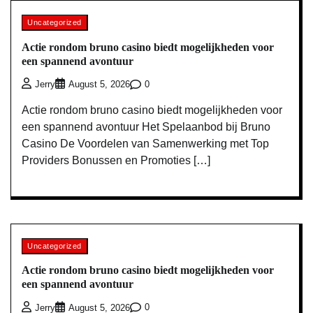
Uncategorized
Actie rondom bruno casino biedt mogelijkheden voor
een spannend avontuur
0
Jerry
August 5, 2026
Actie rondom bruno casino biedt mogelijkheden voor
een spannend avontuur Het Spelaanbod bij Bruno
Casino De Voordelen van Samenwerking met Top
Providers Bonussen en Promoties […]
Uncategorized
Actie rondom bruno casino biedt mogelijkheden voor
een spannend avontuur
0
Jerry
August 5, 2026