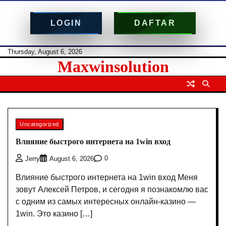
LOGIN
DAFTAR
Skip
Thursday, August 6, 2026
Maxwinsolution
to
content
Uncategorized
Влияние быстрого интернета на 1win вход
0
Jerry
August 6, 2026
Влияние быстрого интернета на 1win вход Меня
зовут Алексей Петров, и сегодня я познакомлю вас
с одним из самых интересных онлайн-казино —
1win. Это казино […]