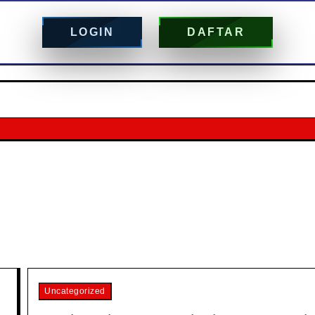
LOGIN
DAFTAR
Uncategorized