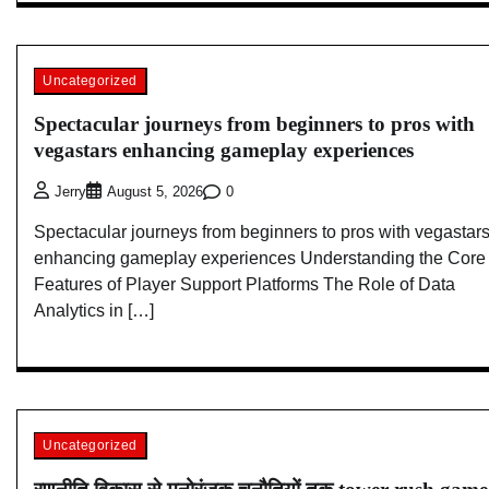
Uncategorized
Spectacular journeys from beginners to pros with
vegastars enhancing gameplay experiences
0
Jerry
August 5, 2026
Spectacular journeys from beginners to pros with vegastar
enhancing gameplay experiences Understanding the Core
Features of Player Support Platforms The Role of Data
Analytics in […]
Uncategorized