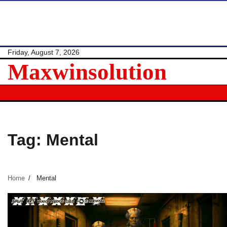
Skip
Friday, August 7, 2026
Maxwinsolution
to
content
Tag:
Mental
Home
Mental