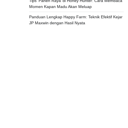
Tips ‘Panen Raya’ di Honey Hunter: Cara Membaca
Momen Kapan Madu Akan Meluap
Panduan Lengkap Happy Farm: Teknik Efektif Kejar
JP Maxwin dengan Hasil Nyata